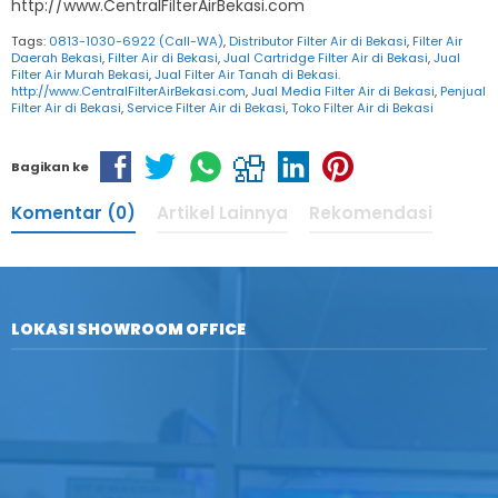
http://www.CentralFilterAirBekasi.com
Tags:
0813-1030-6922 (Call-WA)
,
Distributor Filter Air di Bekasi
,
Filter Air
Daerah Bekasi
,
Filter Air di Bekasi
,
Jual Cartridge Filter Air di Bekasi
,
Jual
Filter Air Murah Bekasi
,
Jual Filter Air Tanah di Bekasi.
http://www.CentralFilterAirBekasi.com
,
Jual Media Filter Air di Bekasi
,
Penjual
Filter Air di Bekasi
,
Service Filter Air di Bekasi
,
Toko Filter Air di Bekasi
Bagikan ke
Komentar (0)
Artikel Lainnya
Rekomendasi
LOKASI SHOWROOM OFFICE