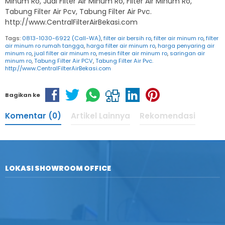
Minum Ro, Jual Filter Air Minum Ro, Filter Air Minum Ro,
Tabung Filter Air Pcv, Tabung Filter Air Pvc.
http://www.CentralFilterAirBekasi.com
Tags:
0813-1030-6922 (Call-WA)
,
filter air bersih ro
,
filter air minum ro
,
filter
air minum ro rumah tangga
,
harga filter air minum ro
,
harga penyaring air
minum ro
,
jual filter air minum ro
,
mesin filter air minum ro
,
saringan air
minum ro
,
Tabung Filter Air PCV
,
Tabung Filter Air Pvc.
http://www.CentralFilterAirBekasi.com
Bagikan ke
Komentar (0)
Artikel Lainnya
Rekomendasi
LOKASI SHOWROOM OFFICE